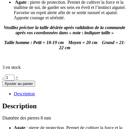
Agate
: pierre de protection. Permet de cultiver la force et la
maîtrise de soi, de garder ses sens en éveil et l’instinct aiguisé.
Favorise un esprit alerte afin de se sentir rassuré et apaisé.
Apporte courage et sérénité.
Veuillez préciser la taille désirée après validation de la commande
après vos coordonnées dans « note : indiquer taille »
Taille homme : Petit = 18-19 cm Moyen = 20 cm Grand = 21-
22 cm
3 en stock
quantité
-
+
de
Ajouter au panier
Bracelet
duo
Description
homme
Max
Description
en
agate
Diamètre des pierres 8 mm
mate
Agate
: pierre de protection. Permet de cultiver la force et la