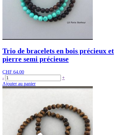
Trio de bracelets en bois précieux et
pierre semi précieuse
CHF
64.00
quantité
-
+
de
Ajouter au panier
Trio
de
bracelets
en
bois
précieux
et
pierre
semi