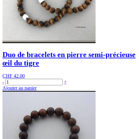
précieuse
Duo de bracelets en pierre semi-précieuse
œil du tigre
CHF
42.00
quantité
-
+
de
Ajouter au panier
Duo
de
bracelets
en
pierre
semi-
précieuse
œil
du