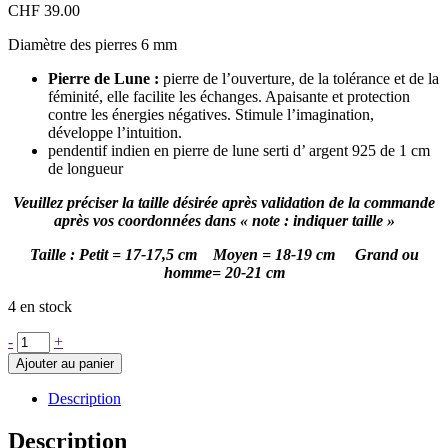
CHF
39.00
Diamètre des pierres 6 mm
Pierre de Lune :
pierre de l’ouverture, de la tolérance et de la
féminité, elle facilite les échanges. Apaisante et protection
contre les énergies négatives. Stimule l’imagination,
développe l’intuition.
pendentif indien en pierre de lune serti d’ argent 925 de 1 cm
de longueur
Veuillez préciser la taille désirée après validation de la commande
après vos coordonnées dans « note : indiquer taille »
Taille : Petit = 17-17,5 cm Moyen = 18-19 cm Grand ou
homme= 20-21 cm
4 en stock
quantité
-
+
de
Ajouter au panier
Bracelet
Inda
Description
et
son
Description
pendentif