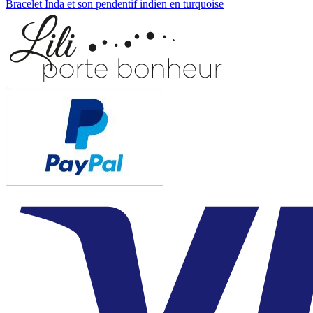
de
"éléphant"
Bracelet Inda et son pendentif indien en turquoise
en
l’article
argent
massif
925