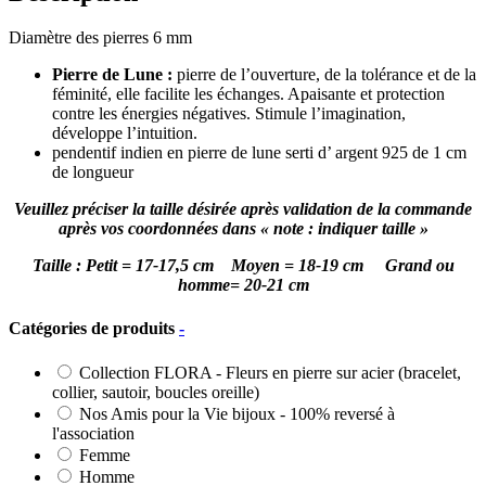
indien
Diamètre des pierres 6 mm
en
pierre
Pierre de Lune :
pierre de l’ouverture, de la tolérance et de la
de
féminité, elle facilite les échanges. Apaisante et protection
lune
contre les énergies négatives. Stimule l’imagination,
développe l’intuition.
pendentif indien en pierre de lune serti d’ argent 925 de 1 cm
de longueur
Veuillez préciser la taille désirée après validation de la commande
après vos coordonnées dans « note : indiquer taille »
Taille : Petit = 17-17,5 cm Moyen = 18-19 cm Grand ou
homme= 20-21 cm
Catégories de produits
-
Collection FLORA - Fleurs en pierre sur acier (bracelet,
collier, sautoir, boucles oreille)
Nos Amis pour la Vie bijoux - 100% reversé à
l'association
Femme
Homme