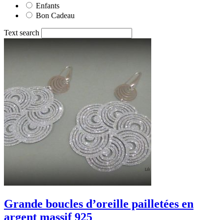
Enfants
Bon Cadeau
Text search
Grande boucles d’oreille pailletées en
argent massif 925