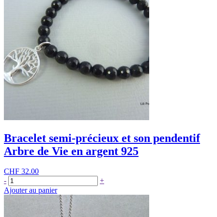
Bracelet semi-précieux et son pendentif
Arbre de Vie en argent 925
CHF
32.00
quantité
-
+
de
Ajouter au panier
Bracelet
semi-
précieux