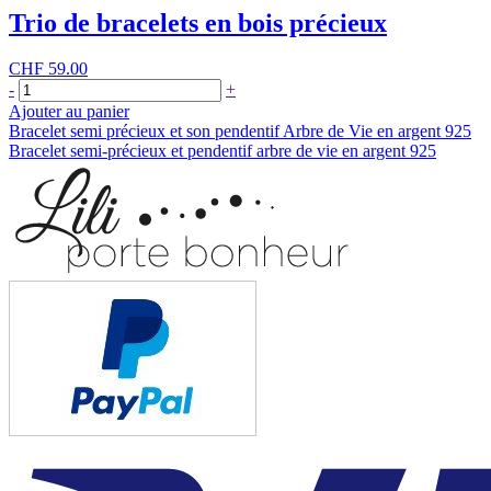
Trio de bracelets en bois précieux
CHF
59.00
quantité
-
+
de
Ajouter au panier
Trio
Navigation
Bracelet semi précieux et son pendentif Arbre de Vie en argent 925
de
Bracelet semi-précieux et pendentif arbre de vie en argent 925
de
bracelets
en
l’article
bois
précieux