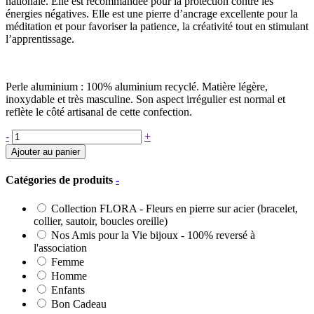
nationale. Elle est recommandée pour la protection contre les
énergies négatives. Elle est une pierre d’ancrage excellente pour la
méditation et pour favoriser la patience, la créativité tout en stimulant
l’apprentissage.
Perle aluminium : 100% aluminium recyclé. Matière légère,
inoxydable et très masculine. Son aspect irrégulier est normal et
reflète le côté artisanal de cette confection.
quantité
-
+
de
Ajouter au panier
Bracelet
semi-
Catégories de produits
-
précieux
en
Collection FLORA - Fleurs en pierre sur acier (bracelet,
Larvikite
collier, sautoir, boucles oreille)
8mm
Nos Amis pour la Vie bijoux - 100% reversé à
l'association
Femme
Homme
Enfants
Bon Cadeau