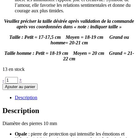
l’amour, elle favorise les relations sentimentales et donne du
courage aux plus timides.
Veuillez préciser la taille désirée après validation de la commande
après vos coordonnées dans « note : indiquer taille »
Taille : Petit = 17-17,5 cm Moyen = 18-19 cm Grand ou
homme= 20-21 cm
Taille homme : Petit = 18-19 cm Moyen = 20 cm Grand = 21-
22 cm
13 en stock
quantité
-
+
de
Ajouter au panier
Bracelet
Sky's
Description
en
Opale
Description
bleue
Diamètre des pierres 10 mm
Opale
: pierre de protection qui intensifie les émotions et