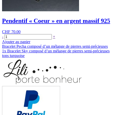
Pendentif « Coeur » en argent massif 925
CHF
70.00
quantité
-
+
de
Ajouter au panier
Pendentif
Navigation
Bracelet Pecha composé d’un mélange de pierres semi-précieuses
"Coeur"
1x Bracelet Sky composé d’un mélange de pierres semi-précieuses
de
en
tons turquoise
argent
l’article
massif
925