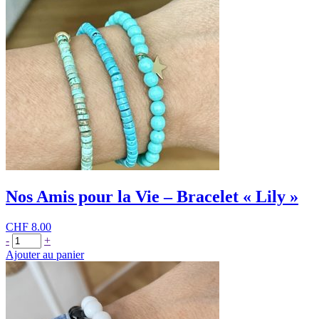
Nos Amis pour la Vie – Bracelet « Lily »
CHF
8.00
quantité
-
+
de
Ajouter au panier
Nos
Amis
pour
la
Vie