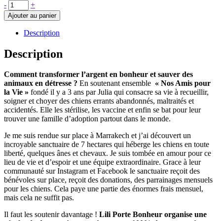
quantité
-
+
de
Ajouter au panier
Nos
amis
Description
pour
la
Description
Vie
-
Comment transformer l’argent en bonheur et sauver des
Bracelet
animaux en détresse ?
En soutenant ensemble
« Nos Amis pour
"Rebelle"
la Vie »
fondé il y a 3 ans par Julia qui consacre sa vie à recueillir,
au
soigner et choyer des chiens errants abandonnés, maltraités et
choix
accidentés. Elle les stérilise, les vaccine et enfin se bat pour leur
,
trouver une famille d’adoption partout dans le monde.
bleu,
vieux
Je me suis rendue sur place à Marrakech et j’ai découvert un
rose
incroyable sanctuaire de 7 hectares qui héberge les chiens en toute
ou
liberté, quelques ânes et chevaux. Je suis tombée en amour pour ce
gris
lieu de vie et d’espoir et une équipe extraordinaire. Grace à leur
taupe
communauté sur Instagram et Facebook le sanctuaire reçoit des
bénévoles sur place, reçoit des donations, des parrainages mensuels
pour les chiens. Cela paye une partie des énormes frais mensuel,
mais cela ne suffit pas.
Il faut les soutenir davantage !
Lili Porte Bonheur organise une