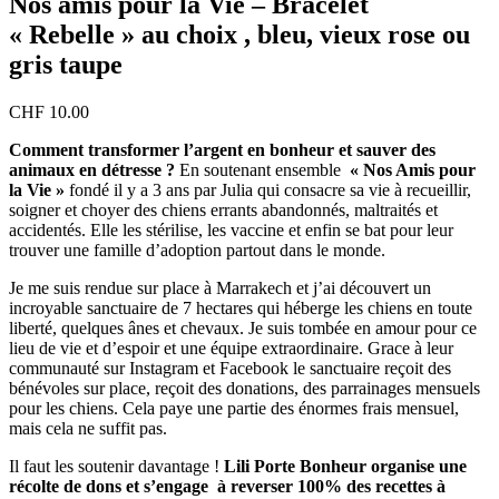
Nos amis pour la Vie – Bracelet
« Rebelle » au choix , bleu, vieux rose ou
gris taupe
CHF
10.00
Comment transformer l’argent en bonheur et sauver des
animaux en détresse ?
En soutenant ensemble
« Nos Amis pour
la Vie »
fondé il y a 3 ans par Julia qui consacre sa vie à recueillir,
soigner et choyer des chiens errants abandonnés, maltraités et
accidentés. Elle les stérilise, les vaccine et enfin se bat pour leur
trouver une famille d’adoption partout dans le monde.
Je me suis rendue sur place à Marrakech et j’ai découvert un
incroyable sanctuaire de 7 hectares qui héberge les chiens en toute
liberté, quelques ânes et chevaux. Je suis tombée en amour pour ce
lieu de vie et d’espoir et une équipe extraordinaire. Grace à leur
communauté sur Instagram et Facebook le sanctuaire reçoit des
bénévoles sur place, reçoit des donations, des parrainages mensuels
pour les chiens. Cela paye une partie des énormes frais mensuel,
mais cela ne suffit pas.
Il faut les soutenir davantage !
Lili Porte Bonheur organise une
récolte de dons et s’engage à reverser 100% des recettes à