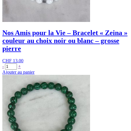
Nos Amis pour la Vie – Bracelet « Zeina »
couleur au choix noir ou blanc – grosse
pierre
CHF
13.00
quantité
-
+
de
Ajouter au panier
Nos
Amis
pour
la
Vie
-
Bracelet
"Zeina"
couleur
au
choix