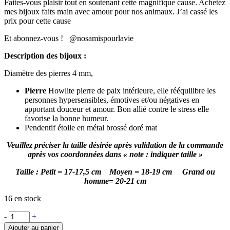
Faites-vous plaisir tout en soutenant cette magnifique cause. Achetez
mes bijoux faits main avec amour pour nos animaux. J’ai cassé les
prix pour cette cause
Et abonnez-vous ! @nosamispourlavie
Description des bijoux :
Diamètre des pierres 4 mm,
Pierre
Howlite pierre de paix intérieure, elle rééquilibre les
personnes hypersensibles, émotives et/ou négatives en
apportant douceur et amour. Bon allié contre le stress elle
favorise la bonne humeur.
Pendentif étoile en métal brossé doré mat
Veuillez préciser la taille désirée après validation de la commande
après vos coordonnées dans « note : indiquer taille »
Taille : Petit = 17-17,5 cm Moyen = 18-19 cm Grand ou
homme= 20-21 cm
16 en stock
quantité
-
+
de
Ajouter au panier