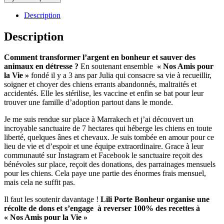
Nos
Amis
Description
pour
la
Description
Vie
-
Comment transformer l’argent en bonheur et sauver des
Bracelet
animaux en détresse ?
En soutenant ensemble
« Nos Amis pour
"Lily"
la Vie »
fondé il y a 3 ans par Julia qui consacre sa vie à recueillir,
soigner et choyer des chiens errants abandonnés, maltraités et
accidentés. Elle les stérilise, les vaccine et enfin se bat pour leur
trouver une famille d’adoption partout dans le monde.
Je me suis rendue sur place à Marrakech et j’ai découvert un
incroyable sanctuaire de 7 hectares qui héberge les chiens en toute
liberté, quelques ânes et chevaux. Je suis tombée en amour pour ce
lieu de vie et d’espoir et une équipe extraordinaire. Grace à leur
communauté sur Instagram et Facebook le sanctuaire reçoit des
bénévoles sur place, reçoit des donations, des parrainages mensuels
pour les chiens. Cela paye une partie des énormes frais mensuel,
mais cela ne suffit pas.
Il faut les soutenir davantage !
Lili Porte Bonheur organise une
récolte de dons et s’engage à reverser 100% des recettes à
« Nos Amis pour la Vie »