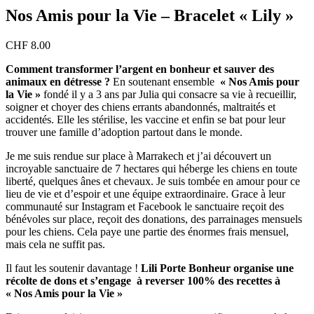
Nos Amis pour la Vie – Bracelet « Lily »
CHF
8.00
Comment transformer l’argent en bonheur et sauver des
animaux en détresse ?
En soutenant ensemble
« Nos Amis pour
la Vie »
fondé il y a 3 ans par Julia qui consacre sa vie à recueillir,
soigner et choyer des chiens errants abandonnés, maltraités et
accidentés. Elle les stérilise, les vaccine et enfin se bat pour leur
trouver une famille d’adoption partout dans le monde.
Je me suis rendue sur place à Marrakech et j’ai découvert un
incroyable sanctuaire de 7 hectares qui héberge les chiens en toute
liberté, quelques ânes et chevaux. Je suis tombée en amour pour ce
lieu de vie et d’espoir et une équipe extraordinaire. Grace à leur
communauté sur Instagram et Facebook le sanctuaire reçoit des
bénévoles sur place, reçoit des donations, des parrainages mensuels
pour les chiens. Cela paye une partie des énormes frais mensuel,
mais cela ne suffit pas.
Il faut les soutenir davantage !
Lili Porte Bonheur organise une
récolte de dons et s’engage à reverser 100% des recettes à
« Nos Amis pour la Vie »