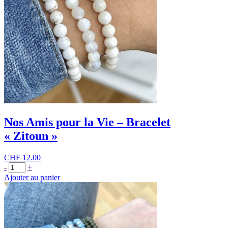
Nos Amis pour la Vie – Bracelet
« Zitoun »
CHF
12.00
quantité
-
+
de
Ajouter au panier
Nos
Amis
pour
la
Vie