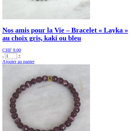
Nos amis pour la Vie – Bracelet « Layka »
au choix gris, kaki ou bleu
CHF
9.00
quantité
-
+
de
Ajouter au panier
Nos
amis
pour
la
Vie
-
Bracelet
"Layka"
au
choix
gris,
kaki
ou