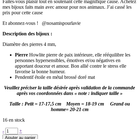
Faites-vous plaisir tout en soutenant cette magnifique cause. Achetez
mes bijoux faits main avec amour pour nos animaux. J’ai cassé les
prix pour cette cause
Et abonnez-vous ! @nosamispourlavie
Description des bijoux :
Diamètre des pierres 4 mm,
Pierre
Howlite pierre de paix intérieure, elle rééquilibre les
personnes hypersensibles, émotives et/ou négatives en
apportant douceur et amour. Bon allié contre le stress elle
favorise la bonne humeur.
Pendentif étoile en métal brossé doré mat
Veuillez préciser la taille désirée après validation de la commande
après vos coordonnées dans « note : indiquer taille »
Taille : Petit = 17-17,5 cm Moyen = 18-19 cm Grand ou
homme= 20-21 cm
16 en stock
quantité
-
+
de
Ajouter au panier