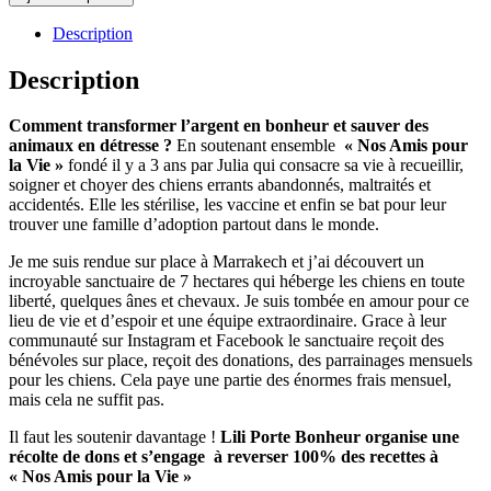
Nos
Amis
Description
pour
la
Description
Vie
-
Comment transformer l’argent en bonheur et sauver des
Bracelet
animaux en détresse ?
En soutenant ensemble
« Nos Amis pour
"Lily"
la Vie »
fondé il y a 3 ans par Julia qui consacre sa vie à recueillir,
soigner et choyer des chiens errants abandonnés, maltraités et
accidentés. Elle les stérilise, les vaccine et enfin se bat pour leur
trouver une famille d’adoption partout dans le monde.
Je me suis rendue sur place à Marrakech et j’ai découvert un
incroyable sanctuaire de 7 hectares qui héberge les chiens en toute
liberté, quelques ânes et chevaux. Je suis tombée en amour pour ce
lieu de vie et d’espoir et une équipe extraordinaire. Grace à leur
communauté sur Instagram et Facebook le sanctuaire reçoit des
bénévoles sur place, reçoit des donations, des parrainages mensuels
pour les chiens. Cela paye une partie des énormes frais mensuel,
mais cela ne suffit pas.
Il faut les soutenir davantage !
Lili Porte Bonheur organise une
récolte de dons et s’engage à reverser 100% des recettes à
« Nos Amis pour la Vie »