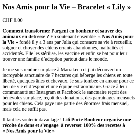
Nos Amis pour la Vie – Bracelet « Lily »
CHF
8.00
Comment transformer l’argent en bonheur et sauver des
animaux en détresse ?
En soutenant ensemble
« Nos Amis pour
la Vie »
fondé il y a 3 ans par Julia qui consacre sa vie à recueillir,
soigner et choyer des chiens errants abandonnés, maltraités et
accidentés. Elle les stérilise, les vaccine et enfin se bat pour leur
trouver une famille d’adoption partout dans le monde.
Je me suis rendue sur place à Marrakech et j’ai découvert un
incroyable sanctuaire de 7 hectares qui héberge les chiens en toute
liberté, quelques ânes et chevaux. Je suis tombée en amour pour ce
lieu de vie et d’espoir et une équipe extraordinaire. Grace à leur
communauté sur Instagram et Facebook le sanctuaire reçoit des
bénévoles sur place, reçoit des donations, des parrainages mensuels
pour les chiens. Cela paye une partie des énormes frais mensuel,
mais cela ne suffit pas.
Il faut les soutenir davantage !
Lili Porte Bonheur organise une
récolte de dons et s’engage à reverser 100% des recettes à
« Nos Amis pour la Vie »