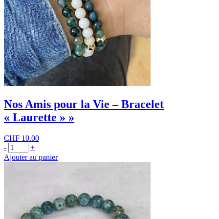
Nos Amis pour la Vie – Bracelet
« Laurette » »
CHF
10.00
quantité
-
+
de
Ajouter au panier
Nos
Amis
pour
la
Vie
-
Bracelet