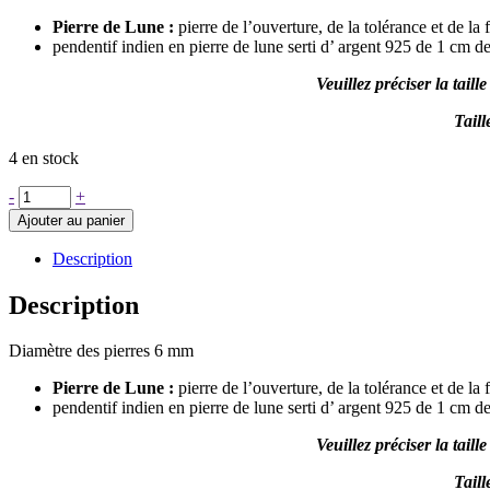
Pierre de Lune :
pierre de l’ouverture, de la tolérance et de la 
pendentif indien en pierre de lune serti d’ argent 925 de 1 cm d
Veuillez préciser la tail
Tail
4 en stock
quantité
-
+
de
Ajouter au panier
Bracelet
Inda
Description
et
son
Description
pendentif
indien
Diamètre des pierres 6 mm
en
pierre
Pierre de Lune :
pierre de l’ouverture, de la tolérance et de la 
de
pendentif indien en pierre de lune serti d’ argent 925 de 1 cm d
lune
Veuillez préciser la tail
Tail